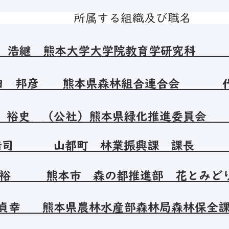
 所属する組織及び
浩継 熊本大学大学院教育学研究科 
廣田 邦彦 熊本県森林組合連合会 代
 裕史
（公社）熊本県緑化推進委員会
 浩司 山都町 林業振興課
裕 熊本市 森の都推進部 花とみど
田 貞幸 熊本県農林水産部森林局森