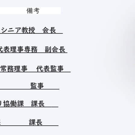
職名 備考
シニア教授 会長
表理事専務 副会長
 常務理事 代表監事
 課長 監事
り協働課 課長
林保全課 課長