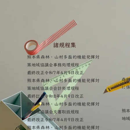
​諸規程集
揮
熊本県森林・山村多面的機能発揮対
策地域協議会事務処理規程
最終改正令和7年4月9日改正
森
熊本県森林・山村多面的機能発揮対
に
策地域協議会会計処理規程
最終訂正令和8年4月9日改正
熊本県森林・山村多面的機能発揮対
熊
策地域協議会文書取扱規程
地
最終改正令和7年4月9日改正
熊本県森林・山村多面的機能発揮対