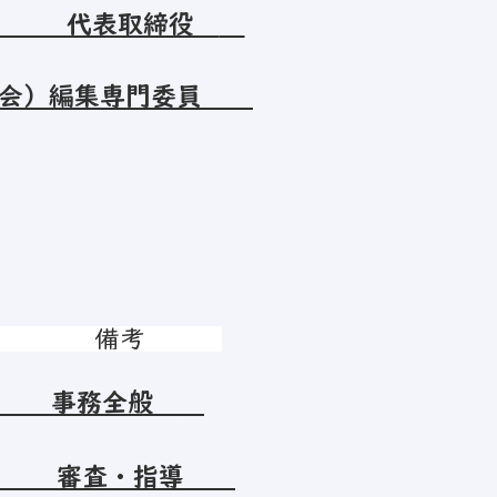
） 代表取締役
会）編集専門委員
職名 備考
 事務全般
長 審査・指導