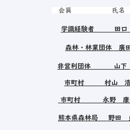
会員 氏名
学識経験者 田口 
森林・林業団体 
非営利団体 山下
市町村 村山
市町村 永野 康
熊本県森林局 野