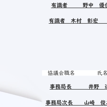
有識者 野中 
有識者 木村 彰宏 
協議会職名 
事務局長 井野 
事務局次長 山崎 俊