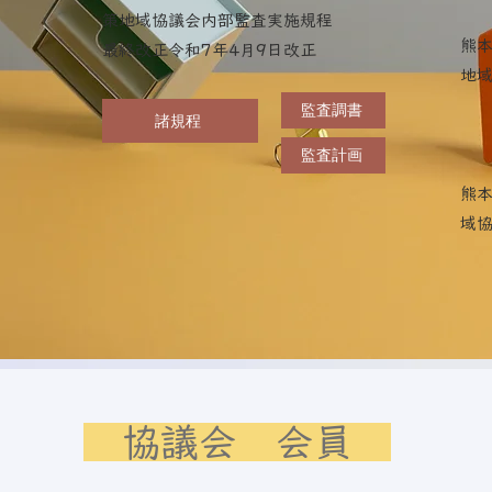
策地域協議会内部監査実施規程
熊
最終改正​令和7年4月9日改正
地
監査調書
諸規程
監査計画
​熊
域
​ 協議会 会員